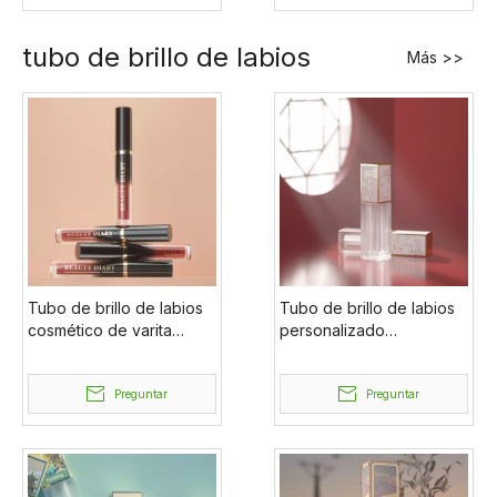
compacto transparente
aire Cajas
vacío
tubo de brillo de labios
Más >>
Tubo de brillo de labios
Tubo de brillo de labios
cosmético de varita
personalizado
grande ecológico de
transparente de color
embalaje cosmético al
blanco de etiqueta
por mayor vacío de 4 ml
Preguntar
privada de botella de
Preguntar
brillo de labios vacío de
4 ml