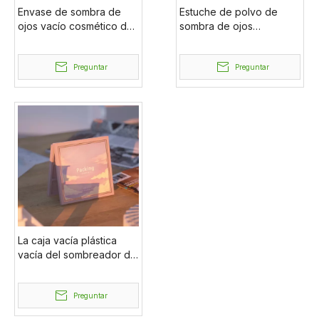
Envase de sombra de
Estuche de polvo de
ojos vacío cosmético de
sombra de ojos
plástico de 6 colores,
personalizado cosmético
embalaje de sombra de
vacío personalizado de
ojos con espejo
Preguntar
una sola capa
Preguntar
La caja vacía plástica
vacía del sombreador de
ojos de la etiqueta
privada de encargo de la
venta caliente modifica el
Preguntar
logotipo para requisitos