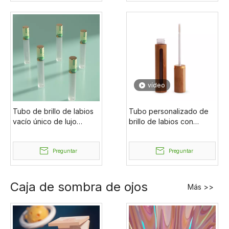
biodegradables
vídeo
Tubo de brillo de labios
Tubo personalizado de
vacío único de lujo
brillo de labios con
personalizado cosmético
cepillo Nuevo envase
de 4 ml con varitas de
cosmético Tubo de brillo
cepillo
Preguntar
de labios de 7 ml con
Preguntar
bambú
Caja de sombra de ojos
Más >>