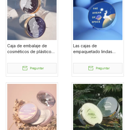
Caja de embalaje de
Las cajas de
cosméticos de plástico
empaquetado lindas
caja de polvo compacto
únicas de la fundación
al por mayor caja de
de encargo vacían la
polvo
Preguntar
caja compacta del polvo
Preguntar
con el espejo