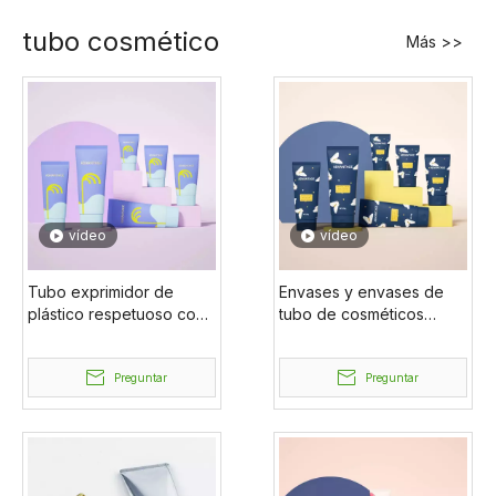
particulares
tubo cosmético
Más >>
vídeo
vídeo
Tubo exprimidor de
Envases y envases de
plástico respetuoso con
tubo de cosméticos
el medio ambiente,
flexográficos
multifuncional,
multifuncionales
personalizado, suave,
Preguntar
personalizados, planos,
Preguntar
plano, de color
suaves, personalizados,
personalizado, para
al por mayor
cosméticos, venta al por
mayor