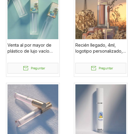
Venta al por mayor de
Recién llegado, 4ml,
plástico de lujo vacío
logotipo personalizado,
etiqueta personalizada
varita vacía,
líquido lápiz labial
contenedores de brillo
envases brillo de labios
Preguntar
de labios, tubos de brillo
Preguntar
embalaje con cepillo
de labios con cepillo
grande