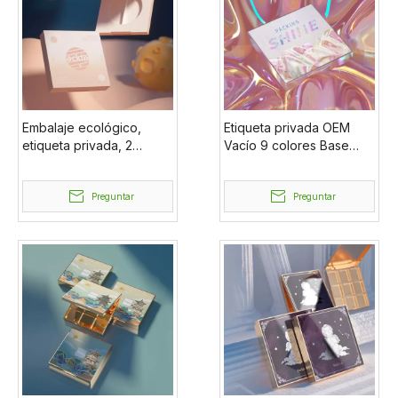
Embalaje ecológico,
Etiqueta privada OEM
etiqueta privada, 2
Vacío 9 colores Base
bandejas, caja de
cuadrada Plástico Láser
sombra de ojos vacía,
Sombra de ojos
contenedor de colorete,
Preguntar
Maquillaje Contenedor
Preguntar
contenedor vacío con
compacto con espejo
espejo