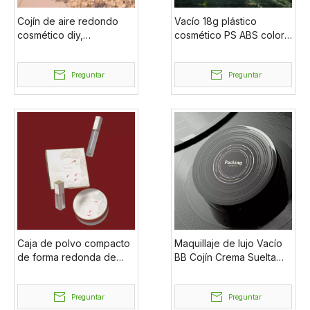
Cojín de aire redondo
Vacío 18g plástico
cosmético diy,
cosmético PS ABS color
contenedor de maquillaje
personalizado
vacío, estuche compacto
contenedor transparente
de polvo
Preguntar
polvo polvo suelto tarro
Preguntar
con tamiz
Caja de polvo compacto
Maquillaje de lujo Vacío
de forma redonda de
BB Cojín Crema Suelta
etiqueta privada al por
Compacto Polvo Casos
mayor, embalaje
Plástico Cosmético
cosmético, caja de polvo
Preguntar
Envasado Base Cojín de
Preguntar