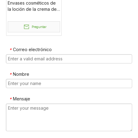
Envases cosméticos de
la loción de la crema del
apretón del baño del
champú, botellas
recargables tamaño del
Preguntar
viaje tubo claro mate
vacío
Correo electrónico
*
Nombre
*
Mensaje
*