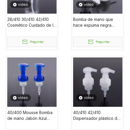
vídeo
vídeo
28/410 30/410 42/410
Bomba de mano que
Cosmético Cuidado de la
hace espuma negra
piel Bomba de jabón de
blanca del dispensador
manos en espuma de
moderno del jabón de
plástico Dispensador de
Preguntar
40/400 DIY del color de
Preguntar
jabón en espuma
encargo
reutilizable
vídeo
vídeo
40/400 Mousse Bomba
40/410 42/410
de mano Jabón Azul
Dispensador plástico del
Espuma Dispensador de
jabón que hace espuma
jabón Bomba Espuma
del dispensador del