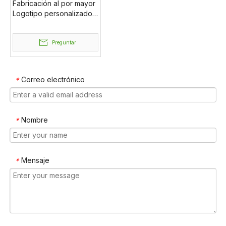
Fabricación al por mayor
Logotipo personalizado
Jabón en espuma
Dispensador de espuma
de viaje Botella de
Preguntar
lavado de espuma con
cepillo de silicona,Botella
de bomba de espuma
Correo electrónico
*
con cepillo
Nombre
*
Mensaje
*