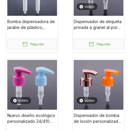
vídeo
Bomba dispensadora de
Dispensador de etiqueta
jarabe de plástico,
privada a granel al por
boquilla larga, salsa de
mayor vacío 28/410
jugo de miel líquida,
33/410 38/410 38/400
ketchup de calidad
Preguntar
bomba de loción de
Preguntar
alimentaria
tornillo grande
vídeo
vídeo
Nuevo diseño ecológico
Dispensador de bomba
personalizado 24/410
de loción personalizado,
24/415 28/415 24/400
ecológico, nuevo diseño