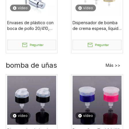
vídeo
vídeo
Envases de plástico con
Dispensador de bomba
boca de pollo 20/410,
de crema espesa, líquido
electrochapa colorida
ecológico personalizado,
18/410, bomba de crema
gran oferta de fábrica,
de embalaje de cuidado
Preguntar
sin derrames, 24 cremas
Preguntar
Personal de plástico de
aluminio
bomba de uñas
Más >>
vídeo
vídeo