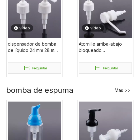
vídeo
vídeo
dispensador de bomba
Atornille arriba-abajo
de líquido 24 mm 28 mm
bloqueado
28/410 bomba de loción
personalizado Eco
blanca con tapa de
Friendly Liquid Factory
botella sin derrames
Preguntar
OEM ODM Alta calidad
Preguntar
24/410
28/410 24/410 Fabricante
de bombas de loción
bomba de espuma
Más >>