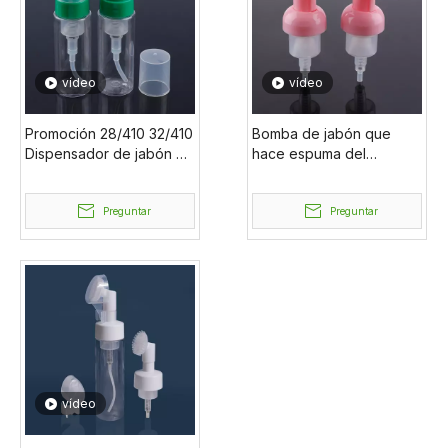
vídeo
vídeo
Promoción 28/410 32/410
Bomba de jabón que
Dispensador de jabón de
hace espuma del
manos espumoso de
dispensador del jabón
plástico Dispensador de
para platos del
jabón espumoso Bomba
Preguntar
empaquetado cosmético
Preguntar
de espuma
plástico del cuidado
personal 40/400
vídeo