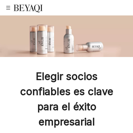
Bomba de
Elegir socios
confiables es clave
maquillaje
para el éxito
personalizada
empresarial