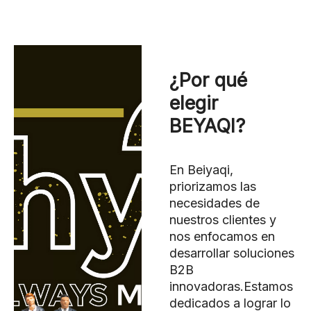
Nuestra bomba de maquillaje
personalizada impulsa el
crecimiento de su marca
¿Por qué
elegir
BEYAQI?
En Beiyaqi,
priorizamos las
necesidades de
nuestros clientes y
nos enfocamos en
desarrollar soluciones
B2B
innovadoras.Estamos
dedicados a lograr lo