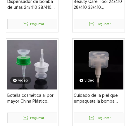
Dispensador de bomba
Beauty Care Tool 24/410
de uñas 24/410 28/410
28/410 33/410
33/410, líquido
Dispensador de bomba
ecológico,
de uñas líquida
personalizado, venta al
Preguntar
Preguntar
por mayor, de fábrica, sin
derrames
vídeo
vídeo
Botella cosmética al por
Cuidado de la piel que
mayor China Plástico
empaqueta la bomba
personalizado 24/410
respetuosa del medio
28/410 33/410 Bomba de
ambiente del clavo de la
uñas
Preguntar
botella de la bomba del
Preguntar
removedor del esmalte
de uñas de la bomba