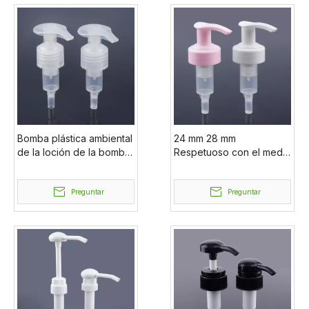
Bomba plástica ambiental
24 mm 28 mm
de la loción de la bomba
Respetuoso con el medio
del dispensador de la
ambiente Sin metal
botella de la primavera
Logotipo personalizado
de la limpieza del hogar
Preguntar
Fabricación al por mayor
Preguntar
Cosméticos Toda la
bomba de loción de
plástico