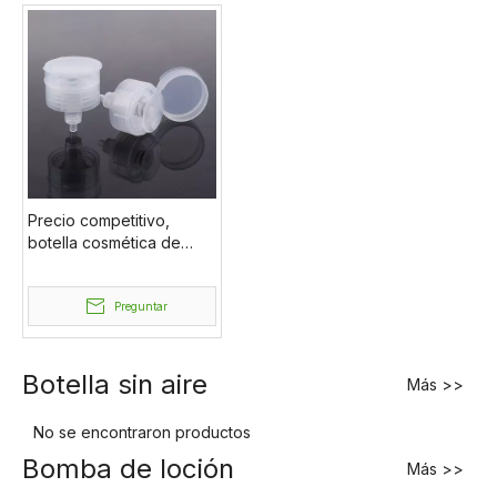
24/410 28/410 33/410
Precio competitivo,
botella cosmética de
plástico personalizada
de fábrica, venta al por
mayor, bomba
Preguntar
removedora, botella,
bomba de esmalte de
uñas
Botella sin aire
Más >>
No se encontraron productos
Bomba de loción
Más >>