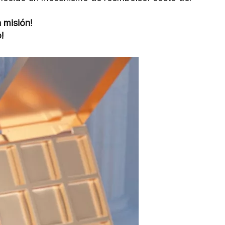
 misión!
!