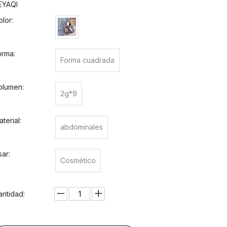
EYAQI
olor:
orma:
Forma cuadrada
olumen:
2g*9
terial:
abdominales
sar:
Cosmético
antidad: