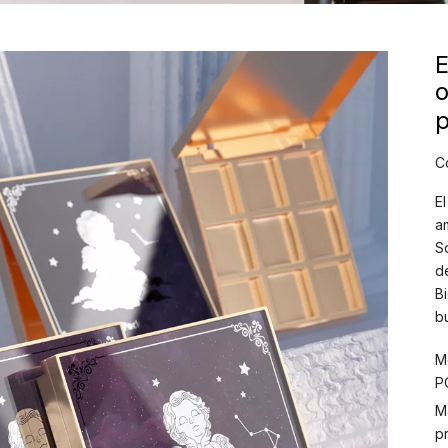
o
p
C
E
a
S
d
B
b
M
P
M
p