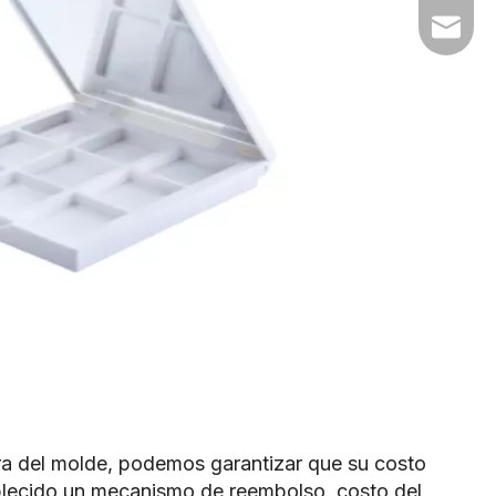
sales1@
ura del molde, podemos garantizar que su costo
ablecido un mecanismo de reembolso. costo del