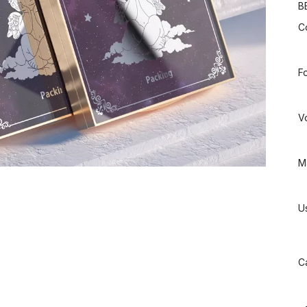
B
C
F
V
Ma
U
C