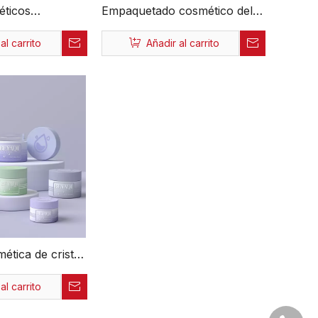
éticos
Empaquetado cosmético del
s ecológicos de
tarro amistoso lindo plástico
al carrito
Añadir al carrito
jo al por mayor,
de Eco del picosegundo de la
fábrica de
venta caliente de la fábrica al
 cuidado
por mayor de encargo con
las tapas
ética de cristal
cada para
al carrito
ticulares de
 50g 75g