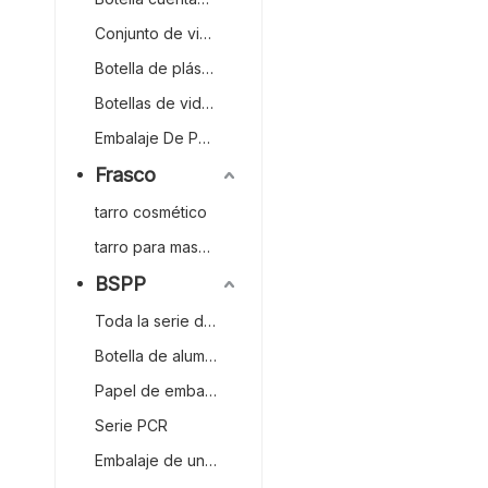
con entrega rápida
Conjunto de viaje
de fábrica de 25 ml 
Botella de plástico
Botellas de vidrio
Embalaje De Palo De Contorno/rubor
Frasco
tarro cosmético
tarro para mascotas
BSPP
Toda la serie de plástico
Botella de aluminio
Papel de embalar
Serie PCR
Embalaje de un solo material