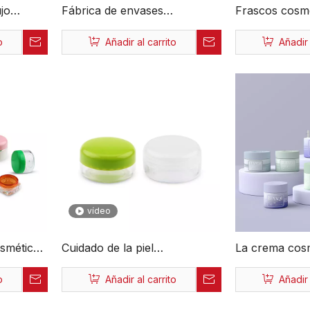
jo
Fábrica de envases
Frascos cosm
do de la
cosméticos Moda al por
personalizado
o
Añadir al carrito
Añadir 
, 20g,
mayor OEM ODM 3Ml
plástico de lu
 de
Plástico Ecológico Tarro
fabricante de 
cristal
cosmético recargable de alta
envases para
calidad personalizado
personal
vídeo
smética
Cuidado de la piel
La crema cosm
gicos de
personalizado que
de lujo modifi
o
Añadir al carrito
Añadir 
oda
empaqueta los tarros
requisitos par
r mayor
cosméticos plásticos de alta
gama alta 20g