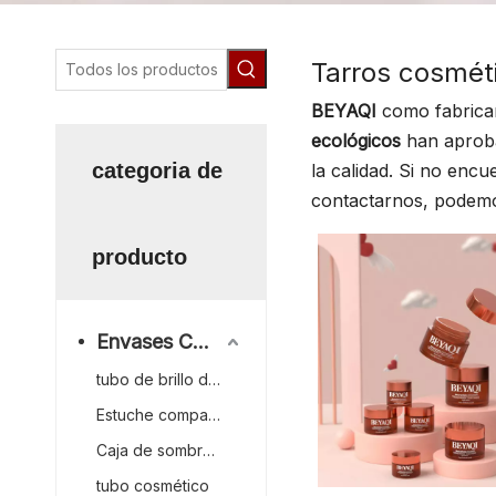
Tarros cosmét
BEYAQI
como fabrican
ecológicos
han aprobad
categoria de
la calidad. Si no encu
contactarnos, podemo
producto
Envases Cosméticos
tubo de brillo de labios
Estuche compacto
Caja de sombra de ojos
tubo cosmético