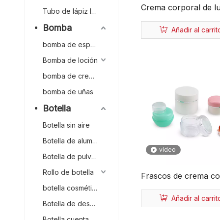
Crema corporal de lu
Tubo de lápiz labial
directa para el cuida
Bomba
Añadir al carrit
piel, embalaje de 15g
bomba de espuma
30g, tarro cosmético
cristal rosa, tarro de 
Bomba de loción
cosmético
bomba de crema
bomba de uñas
Botella
Botella sin aire
Botella de aluminio
vídeo
Botella de pulverización continua
Rollo de botella
Frascos de crema co
botella cosmética
personalizados ecoló
Añadir al carrit
plástico de lujo de m
Botella de desodorante
personalizada al po
Botella cuentagotas