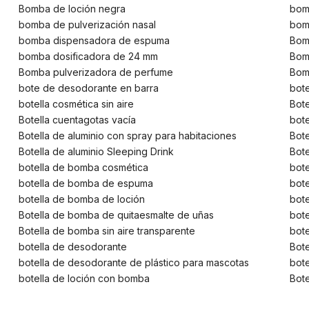
Bomba de loción negra
bomb
bomba de pulverización nasal
bom
bomba dispensadora de espuma
Bom
bomba dosificadora de 24 mm
Bom
Bomba pulverizadora de perfume
Bom
bote de desodorante en barra
bote
botella cosmética sin aire
Bote
Botella cuentagotas vacía
bote
Botella de aluminio con spray para habitaciones
Bote
Botella de aluminio Sleeping Drink
Bote
botella de bomba cosmética
bot
botella de bomba de espuma
bot
botella de bomba de loción
bote
Botella de bomba de quitaesmalte de uñas
bote
Botella de bomba sin aire transparente
bot
botella de desodorante
Bote
botella de desodorante de plástico para mascotas
bot
botella de loción con bomba
Bote