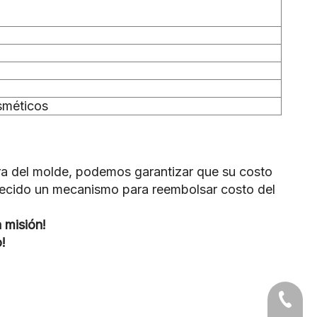
osméticos
ura del molde, podemos garantizar que su costo
blecido un mecanismo para reembolsar costo del
 misión!
!
+86-05