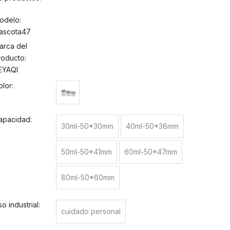
odelo:
ascota47
arca del
roducto:
EYAQI
olor:
apacidad:
30ml-50*30mm
40ml-50*38mm
50ml-50*41mm
60ml-50*47mm
80ml-50*60mm
o industrial:
cuidado personal