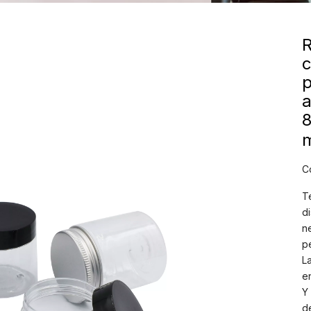
R
c
p
a
8
C
T
d
n
p
L
e
Y
d