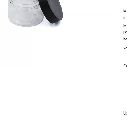
M
m
M
p
B
C
C
Us