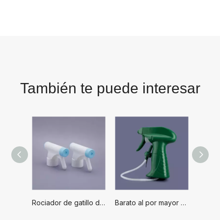
También te puede interesar
Rociador de gatillo de lujo de la bomba del rociador del gatillo de la muestra plástica de la impresión de pantalla plástica del OEM al por mayor
Barato al por mayor a prueba de fugas nuevas llegadas rociador de gatillo negro rociador de gatillo con cabezal de pulverización rociador de gatillo Industrial