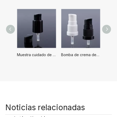
Muestra cuidado de la piel 18/415 20/410 20mm tratamiento líquido base loción crema tratamiento bomba cabeza para botella
Bomba de crema de tratamiento 18/410 con dispensador de plástico, bomba de polvo con tapa completa, bomba de tratamiento con dispensador de loción de plástico
Noticias relacionadas